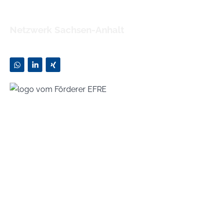
Netzwerk Sachsen-Anhalt
Zusammen eine erfolgreiche Zukunft schaffen!
KONTAKT
Jens Lücke
Tel 039203-239001
luecke@luecke-team.de
SERVICES
Partner