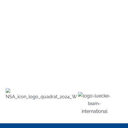
Jens Lücke
Tel 039203-239001
luecke@luecke-team.de
SERVICES
Partner
News
Veranstaltungen
Über uns
Partner werden